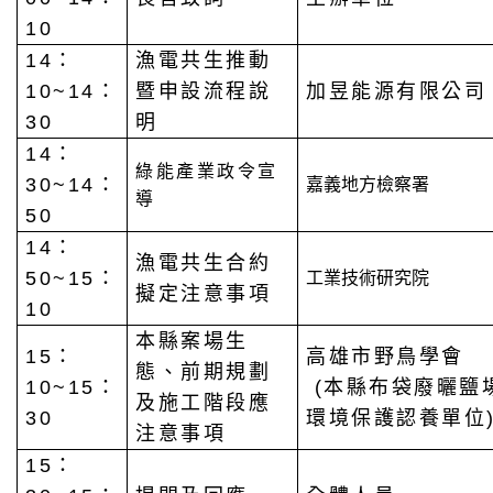
10
14：
漁電共生推動
10~14：
暨申設流程說
加昱能源有限公司
30
明
14：
綠能產業政令宣
30~14：
嘉義地方檢察署
導
50
14：
漁電共生合約
50~15：
工業技術研究院
擬定注意事項
10
本縣案場生
15：
高雄市野鳥學會
態、前期規劃
10~15：
(本縣布袋廢曬鹽
及施工階段應
30
環境保護認養單位
注意事項
15：