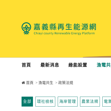
首頁
最新消息
綠能設置
漁電共
首頁
>
漁電共生
>
政策法規
全部
環社檢核
海岸管理
農業法規
電