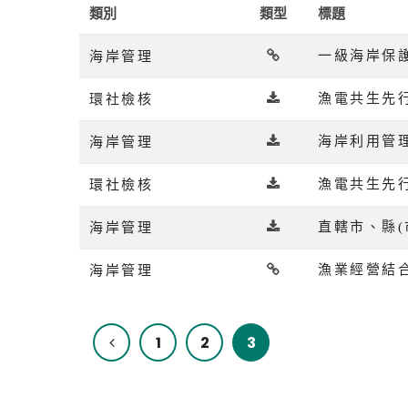
類別
類型
標題
海岸管理
一級海岸保
環社檢核
漁電共生先
海岸管理
海岸利用管
環社檢核
漁電共生先
海岸管理
直轄市、縣
海岸管理
漁業經營結
1
2
3